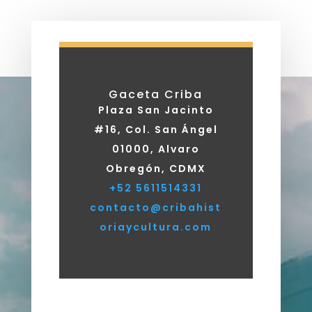
Gaceta Criba
Plaza San Jacinto
#16, Col. San Ángel
01000, Alvaro
Obregón, CDMX
+52 5611514331
contacto@cribahist
oriaycultura.com