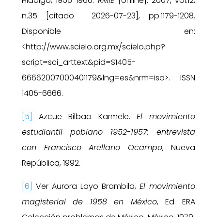
Hidalgo, 1956-1966.
RMIE
[online]. 2007, vol.12,
n.35 [citado 2026-07-23], pp.1179-1208.
Disponible en:
<http://www.scielo.org.mx/scielo.php?
script=sci_arttext&pid=S1405-
66662007000401179&lng=es&nrm=iso>. ISSN
1405-6666.
[5]
Azcue Bilbao Karmele.
El movimiento
estudiantil poblano 1952-1957: entrevista
con Francisco Arellano Ocampo
, Nueva
República, 1992.
[6]
Ver Aurora Loyo Brambila,
El movimiento
magisterial de 1958 en México
, Ed. ERA