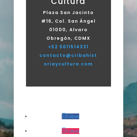
Cultura
Plaza San Jacinto
#16, Col. San Ángel
01000, Alvaro
Obregón, CDMX
+52 5611514331
contacto@cribahist
oriaycultura.com
Follow
Follow